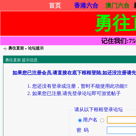
首页
香港六合
澳门六合
勇往
记住我们:7505
勇往直前
» 论坛提示
勇往直前 提示信息
如果您已注册会员,请直接在底下框框登陆,如还没注册请先
您还没有登录或注册，暂时不能使用此功能!!
如果您已注册,请先登录论坛即可游览帖子
请从以下框框登录论坛
用户名
密 码