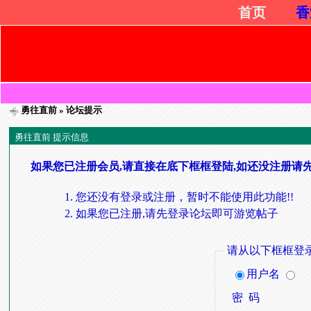
首页
香
勇往直前
» 论坛提示
勇往直前 提示信息
如果您已注册会员,请直接在底下框框登陆,如还没注册请
您还没有登录或注册，暂时不能使用此功能!!
如果您已注册,请先登录论坛即可游览帖子
请从以下框框登
用户名
密 码