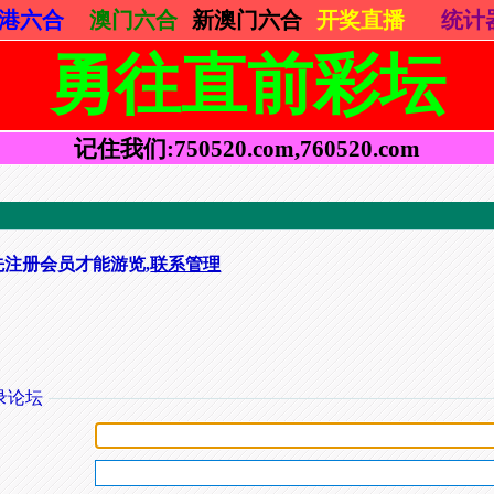
港六合
澳门六合
新澳门六合
开奖直播
统计
勇往直前彩坛
记住我们:750520.com,760520.com
先注册会员才能游览,
联系管理
录论坛