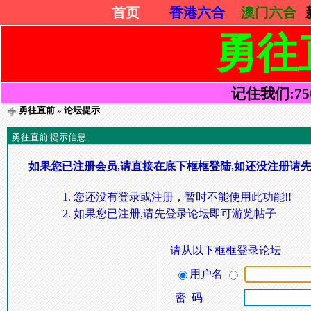
首页
香港六合
澳门六合
勇往
记住我们:7505
勇往直前
» 论坛提示
勇往直前 提示信息
如果您已注册会员,请直接在底下框框登陆,如还没注册请先
您还没有登录或注册，暂时不能使用此功能!!
如果您已注册,请先登录论坛即可游览帖子
请从以下框框登录论坛
用户名
密 码