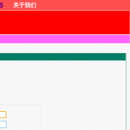
器
关于我们