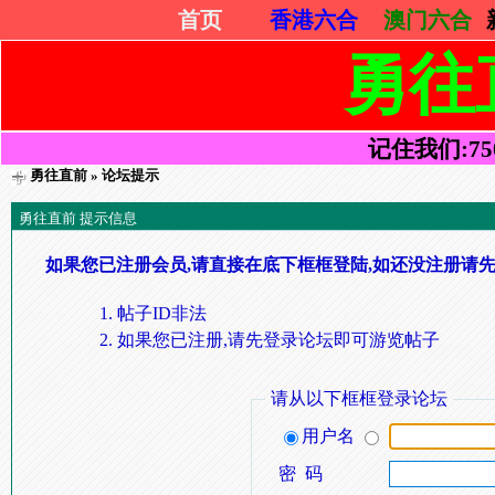
首页
香港六合
澳门六合
勇往
记住我们:7505
勇往直前
» 论坛提示
勇往直前 提示信息
如果您已注册会员,请直接在底下框框登陆,如还没注册请先
帖子ID非法
如果您已注册,请先登录论坛即可游览帖子
请从以下框框登录论坛
用户名
密 码