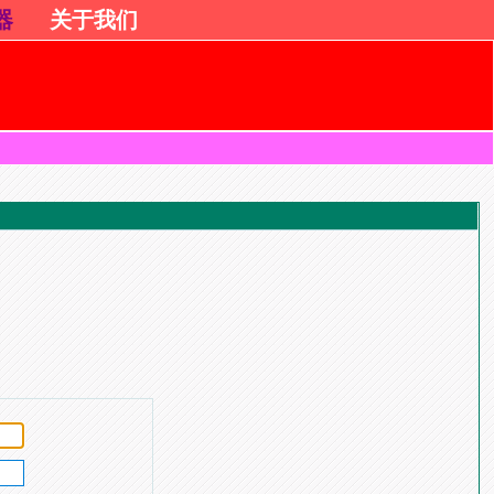
器
关于我们