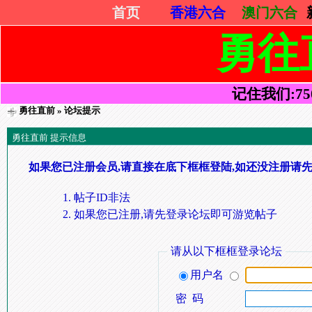
首页
香港六合
澳门六合
勇往
记住我们:7505
勇往直前
» 论坛提示
勇往直前 提示信息
如果您已注册会员,请直接在底下框框登陆,如还没注册请先
帖子ID非法
如果您已注册,请先登录论坛即可游览帖子
请从以下框框登录论坛
用户名
密 码