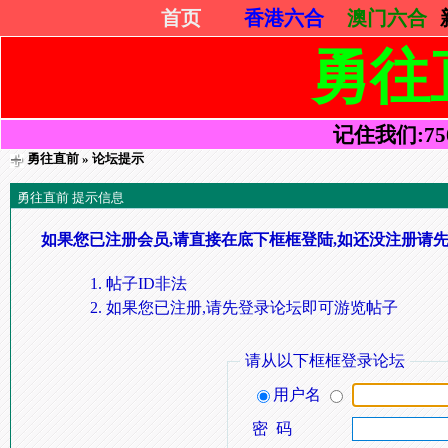
首页
香港六合
澳门六合
勇往
记住我们:7505
勇往直前
» 论坛提示
勇往直前 提示信息
如果您已注册会员,请直接在底下框框登陆,如还没注册请先
帖子ID非法
如果您已注册,请先登录论坛即可游览帖子
请从以下框框登录论坛
用户名
密 码