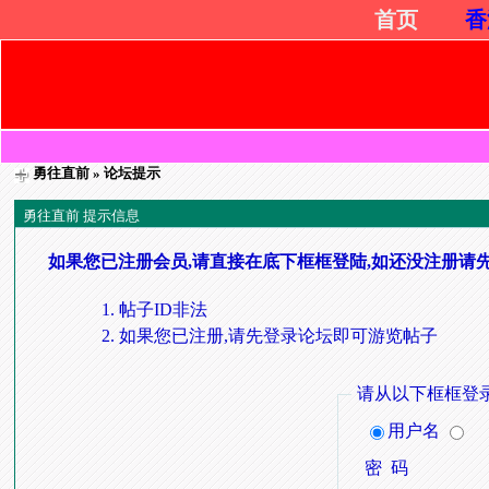
首页
香
勇往直前
» 论坛提示
勇往直前 提示信息
如果您已注册会员,请直接在底下框框登陆,如还没注册请
帖子ID非法
如果您已注册,请先登录论坛即可游览帖子
请从以下框框登
用户名
密 码