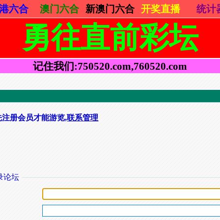
港六合
澳门六合
新澳门六合
开奖直播
统计
勇往直前彩坛
记住我们:750520.com,760520.com
先注册会员才能游览,
联系管理
录论坛