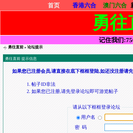
首页
香港六合
澳门六合
勇往
记住我们:7505
勇往直前
» 论坛提示
勇往直前 提示信息
如果您已注册会员,请直接在底下框框登陆,如还没注册请先
帖子ID非法
如果您已注册,请先登录论坛即可游览帖子
请从以下框框登录论坛
用户名
密 码