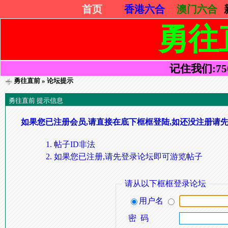
首页
香港六合
澳门六合
勇往
记住我们:7505
勇往直前
» 论坛提示
勇往直前 提示信息
如果您已注册会员,请直接在底下框框登陆,如还没注册请先
帖子ID非法
如果您已注册,请先登录论坛即可游览帖子
请从以下框框登录论坛
用户名
密 码