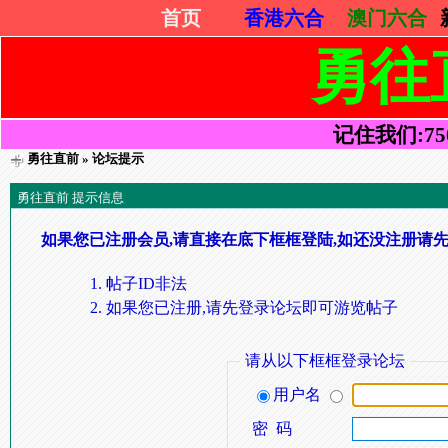
首页
香港六合
澳门六合
勇往
记住我们:7505
勇往直前
» 论坛提示
勇往直前 提示信息
如果您已注册会员,请直接在底下框框登陆,如还没注册请先
帖子ID非法
如果您已注册,请先登录论坛即可游览帖子
请从以下框框登录论坛
用户名
密 码