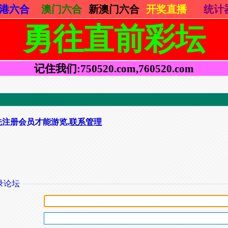
港六合
澳门六合
新澳门六合
开奖直播
统计
勇往直前彩坛
记住我们:750520.com,760520.com
先注册会员才能游览,
联系管理
录论坛