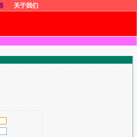
器
关于我们