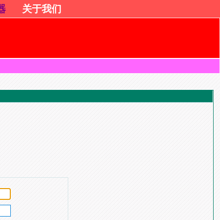
器
关于我们