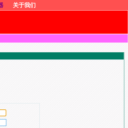
器
关于我们