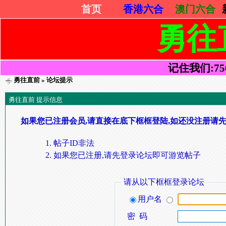
首页
香港六合
澳门六合
勇往
记住我们:7505
勇往直前
» 论坛提示
勇往直前 提示信息
如果您已注册会员,请直接在底下框框登陆,如还没注册请先
帖子ID非法
如果您已注册,请先登录论坛即可游览帖子
请从以下框框登录论坛
用户名
密 码