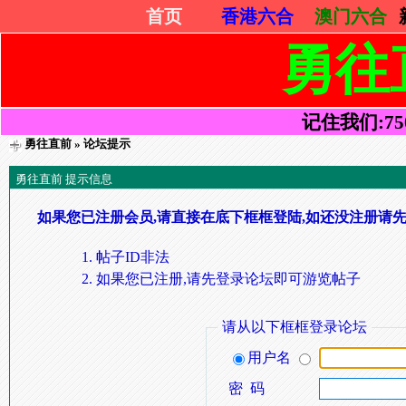
首页
香港六合
澳门六合
勇往
记住我们:7505
勇往直前
» 论坛提示
勇往直前 提示信息
如果您已注册会员,请直接在底下框框登陆,如还没注册请先
帖子ID非法
如果您已注册,请先登录论坛即可游览帖子
请从以下框框登录论坛
用户名
密 码