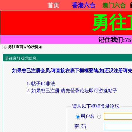
首页
香港六合
澳门六合
勇往
记住我们:7505
勇往直前
» 论坛提示
勇往直前 提示信息
如果您已注册会员,请直接在底下框框登陆,如还没注册请先
帖子ID非法
如果您已注册,请先登录论坛即可游览帖子
请从以下框框登录论坛
用户名
密 码