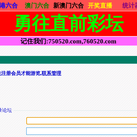
港六合
澳门六合
新澳门六合
开奖直播
统计
勇往直前彩坛
记住我们:750520.com,760520.com
先注册会员才能游览,
联系管理
录论坛