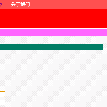
器
关于我们