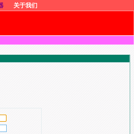
器
关于我们