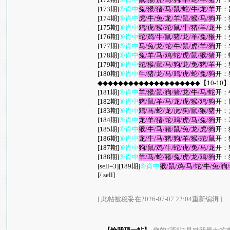
[173期]
⑨肖中
兔/猴/猪/马/鼠/蛇/牛/龙/羊
开：鼠
[174期]
⑨肖中
虎/牛/兔/龙/羊/鼠/猴/马/狗
开：狗
[175期]
⑨肖中
鸡/虎/猴/蛇/鼠/牛/猪/羊/龙
开：蛇
[176期]
⑨肖中
蛇/鸡/牛/鼠/猪/龙/羊/兔/猴
开：兔
[177期]
⑨肖中
马/兔/龙/蛇/牛/鼠/虎/羊/狗
开：羊
[178期]
⑨肖中
兔/羊/马/鸡/蛇/虎/鼠/猴/猪
开：蛇
[179期]
⑨肖中
蛇/猴/鼠/马/狗/龙/兔/猪/羊
开：猪
[180期]
⑨肖中
牛/猪/龙/马/鸡/虎/蛇/兔/狗
开：狗
◆◆◆◆◆◆◆◆◆◆◆◆◆◆◆◆◆◆◆◆【10-10
[181期]
⑨肖中
羊/猴/鼠/狗/猪/龙/牛/马/蛇
开：牛
[182期]
⑨肖中
猪/鼠/羊/马/龙/虎/猴/鸡/狗
开：鼠
[183期]
⑨肖中
鸡/马/蛇/龙/虎/狗/鼠/猴/猪
开：龙
[184期]
⑨肖中
龙/羊/猪/蛇/鸡/虎/马/兔/狗
开：马
[185期]
⑨肖中
猴/牛/马/猪/鼠/兔/龙/虎/狗
开：猴
[186期]
⑨肖中
龙/牛/马/猪/狗/羊/猴/蛇/鼠
开：猴
[187期]
⑨肖中
狗/鼠/鸡/牛/蛇/虎/兔/马/龙
开：
[188期]
⑨肖中
羊/马/蛇/猪/兔/虎/龙/鸡/狗
开：猪
[sell=3][189期]
⑨肖中
猴/鼠/鸡/马/蛇/牛/兔/狗
[/ sell]
[ 此帖被稳妥在2026-07-07 22:04重新编辑 ]