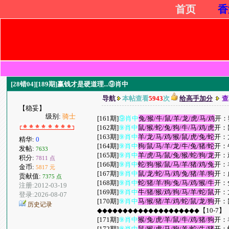
首页
香
[28错04][189期]赢钱才是硬道理...⑨肖中
导航
本帖查看
5943
次
给高手加分
查
【稳妥】
级别:
骑士
[161期]
⑨肖中
兔/猴/牛/鼠/羊/龙/虎/马/鸡
开：
[162期]
⑨肖中
鼠/猴/蛇/兔/狗/牛/马/鸡/虎
开：鼠
[163期]
⑨肖中
羊/龙/马/鸡/猴/鼠/虎/兔/蛇
开：龙
精华:
0
[164期]
⑨肖中
狗/鼠/马/羊/龙/牛/兔/猪/蛇
开：牛
发帖:
7633
[165期]
⑨肖中
羊/虎/马/鼠/兔/猴/蛇/狗/龙
开：
积分:
7811 点
[166期]
⑨肖中
蛇/狗/猴/鼠/马/羊/猪/鸡/兔
开：羊
金币:
5817 元
[167期]
⑨肖中
鼠/龙/蛇/马/鸡/兔/猪/羊/狗
开：
贡献值:
7375 点
[168期]
⑨肖中
蛇/猪/羊/狗/兔/马/鸡/猴/牛
开：兔
注册:2012-03-19
[169期]
⑨肖中
牛/猪/猴/鸡/狗/马/羊/蛇/鼠
开：
登录:2026-08-07
[170期]
⑨肖中
马/猴/猪/羊/鸡/蛇/鼠/龙/狗
开：鼠
历史记录
◆◆◆◆◆◆◆◆◆◆◆◆◆◆◆◆◆◆◆◆【10-7】
[171期]
⑨肖中
猴/兔/虎/羊/鼠/牛/鸡/猪/狗
开：羊
[172期]
⑨肖中
鼠/猴/虎/马/狗/羊/蛇/牛/猪
开：蛇