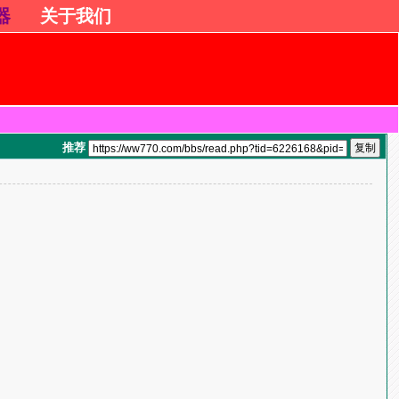
器
关于我们
推荐