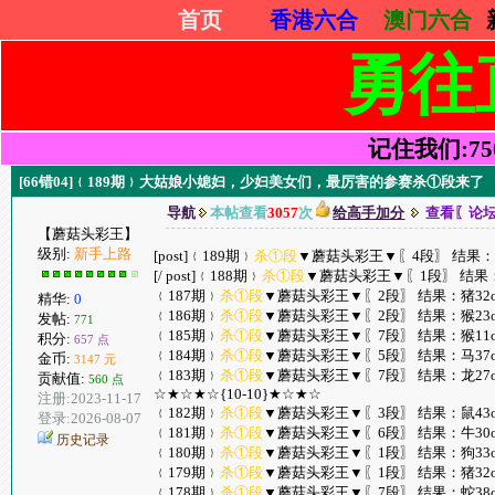
首页
香港六合
澳门六合
勇往
记住我们:7505
[66错04]﹛189期﹜大姑娘小媳妇，少妇美女们，最厉害的参赛杀①段来了
导航
本帖查看
3057
次
给高手加分
查看〖论
【蘑菇头彩王】
级别:
新手上路
[post]﹛189期﹜
杀①段
▼蘑菇头彩王▼〖4段〗 结果：??
[/ post]﹛188期﹜
杀①段
▼蘑菇头彩王▼〖1段〗 结果：
﹛187期﹜
杀①段
▼蘑菇头彩王▼〖2段〗 结果：猪32o
精华:
0
﹛186期﹜
杀①段
▼蘑菇头彩王▼〖2段〗 结果：猴23o
发帖:
771
﹛185期﹜
杀①段
▼蘑菇头彩王▼〖7段〗 结果：猴11o
积分:
657 点
﹛184期﹜
杀①段
▼蘑菇头彩王▼〖5段〗 结果：马37o
金币:
3147 元
﹛183期﹜
杀①段
▼蘑菇头彩王▼〖7段〗 结果：龙27o
贡献值:
560 点
☆★☆★☆{10-10}★☆★☆
注册:2023-11-17
﹛182期﹜
杀①段
▼蘑菇头彩王▼〖3段〗 结果：鼠43o
登录:2026-08-07
﹛181期﹜
杀①段
▼蘑菇头彩王▼〖6段〗 结果：牛30o
历史记录
﹛180期﹜
杀①段
▼蘑菇头彩王▼〖1段〗 结果：狗33o
﹛179期﹜
杀①段
▼蘑菇头彩王▼〖1段〗 结果：猪32o
﹛178期﹜
杀①段
▼蘑菇头彩王▼〖7段〗 结果：蛇38o