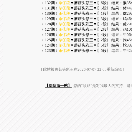
﹛132期﹜
杀①段
▼蘑菇头彩王▼〖6段〗 结果：猴35o
﹛131期﹜
杀①段
▼蘑菇头彩王▼〖5段〗 结果：猪44o
﹛130期﹜
杀①段
▼蘑菇头彩王▼〖1段〗 结果：虎29o
﹛129期﹜
杀①段
▼蘑菇头彩王▼〖3段〗 结果：鸡46o
﹛128期﹜
杀①段
▼蘑菇头彩王▼〖7段〗 结果：虎29o
﹛127期﹜
杀①段
▼蘑菇头彩王▼〖2段〗 结果：鸡10
﹛126期﹜
杀①段
▼蘑菇头彩王▼〖4段〗 结果：牛06o
﹛125期﹜
杀①段
▼蘑菇头彩王▼〖2段〗 结果：狗45o
﹛124期﹜
杀①段
▼蘑菇头彩王▼〖5段〗 结果：蛇38o
﹛123期﹜
杀①段
▼蘑菇头彩王▼〖5段〗 结果：牛42o
[ 此帖被蘑菇头彩王在2026-07-07 22:05重新编辑 ]
【给我顶一帖】
您的“顶贴”是对我最大的支持、是给了我