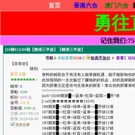
首页
香港六合
澳门六合
勇往
记住我们:7505
[10错01]189期【精准三半波】【精准三半波】
导航
本帖查看
5118
次
给高手加分
查看〖论
【非常好】
级别:
============================================
新手上路
资料的精彩在于有没有人能掌握机遇，能不能影响你
此你懦弱的一次次躲过了赚钱的好机会，好的选择能
因为胆量注定是你与生俱来的财富！拿出你的胆量来
精华:
0
===============
发帖:
6296
[sell=3]189期第█<<蓝单+红双+蓝双>>█开?准
积分:
6375 点
[/ sell]〓〓〓〓〓〓〓〓{10-9}
金币:
529 元
188期第█<<绿双+绿单+蓝单>>█开绿32准
贡献值:
6308 点
187期第█<<红双+绿双+蓝单>>█开绿32准
注册:2017-06-24
186期第█<<红单+绿双+红双>>█开红23准
登录:2026-08-06
185期第█<<红单+蓝单+绿单>>█开绿11准
历史记录
184期第█<<绿双+蓝双+红双>>█开蓝37错
183期第█<<绿单+红双+绿双>>█开绿27准