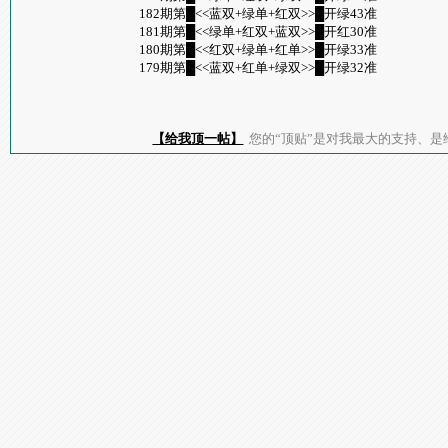
182期第█<<蓝双+绿单+红双>>█开绿43准
181期第█<<绿单+红双+蓝双>>█开红30准
180期第█<<红双+绿单+红单>>█开绿33准
179期第█<<蓝双+红单+绿双>>█开绿32准
【给我顶一帖】
您的“顶贴”是对我最大的支持、是给了我