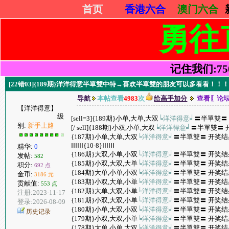
首页
香港六合
澳门六合
勇往
记住我们:7505
[22错03]{189期}洋洋得意半單雙中特→喜欢半單雙的朋友可以多看看！！
导航
本帖查看
4983
次
给高手加分
查看〖论
【洋洋得意】
级
[sell=3]{189期}小单,大单,大双
╘洋洋得意╛
〓半單雙〓
别:
新手上路
[/ sell]{188期}小双,小单,大双
╘洋洋得意╛
〓半單雙〓 
{187期}小单,大单,大双
╘洋洋得意╛
〓半單雙〓 开奖结
ⅠⅠⅠⅠⅠⅠ{10-8}ⅠⅠⅠⅠⅠⅠ
精华:
0
{186期}大双,小单,小双
╘洋洋得意╛
〓半單雙〓 开奖结
发帖:
582
{185期}小双,大双,大单
╘洋洋得意╛
〓半單雙〓 开奖结
积分:
692 点
{184期}大单,小单,小双
╘洋洋得意╛
〓半單雙〓 开奖结
金币:
3186 元
{183期}小双,大单,小单
╘洋洋得意╛
〓半單雙〓 开奖结
贡献值:
553 点
{182期}大单,大双,小单
╘洋洋得意╛
〓半單雙〓 开奖结
注册:2023-11-17
{181期}小双,大双,小单
╘洋洋得意╛
〓半單雙〓 开奖结
登录:2026-08-09
{180期}小单,大双,小双
╘洋洋得意╛
〓半單雙〓 开奖结
历史记录
{179期}小双,大双,小单
╘洋洋得意╛
〓半單雙〓 开奖结
{178期}大单,小单,大双
╘洋洋得意╛
〓半單雙〓 开奖结