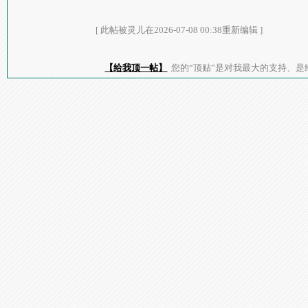
[ 此帖被灵儿在2026-07-08 00:38重新编辑 ]
【给我顶一帖】
您的“顶贴”是对我最大的支持、是给了我