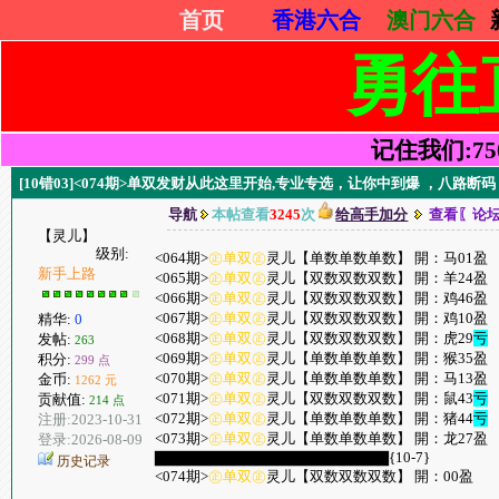
首页
香港六合
澳门六合
勇往
记住我们:7505
[10错03]<074期>单双发财从此这里开始,专业专选，让你中到爆 ，八路断码
导航
本帖查看
3245
次
给高手加分
查看〖论
【灵儿】
级别:
<064期>
㊣单双㊣
灵儿【单数单数单数】 開：马01盈
新手上路
<065期>
㊣单双㊣
灵儿【双数双数双数】 開：羊24盈
<066期>
㊣单双㊣
灵儿【双数双数双数】 開：鸡46盈
<067期>
㊣单双㊣
灵儿【双数双数双数】 開：鸡10盈
精华:
0
<068期>
㊣单双㊣
灵儿【双数双数双数】 開：虎29
亏
发帖:
263
<069期>
㊣单双㊣
灵儿【单数单数单数】 開：猴35盈
积分:
299 点
<070期>
㊣单双㊣
灵儿【单数单数单数】 開：马13盈
金币:
1262 元
<071期>
㊣单双㊣
灵儿【双数双数双数】 開：鼠43
亏
贡献值:
214 点
<072期>
㊣单双㊣
灵儿【单数单数单数】 開：猪44
亏
注册:2023-10-31
<073期>
㊣单双㊣
灵儿【单数单数单数】 開：龙27盈
登录:2026-08-09
▇▇▇▇▇▇▇▇▇▇▇▇▇▇▇▇▇▇▇▇▇{10-7}
历史记录
<074期>
㊣单双㊣
灵儿【双数双数双数】 開：00盈