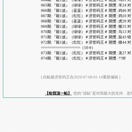
065期:『殺1波』（绿绿）＃济世码王＃ 開獎 :羊24 对
066期:『殺1波』（蓝蓝）＃济世码王＃ 開獎 :鸡46 对
067期:『殺1波』（红红）＃济世码王＃ 開獎 :鸡10 对
068期:『殺1波』（蓝蓝）＃济世码王＃ 開獎 :虎29 对
069期:『殺1波』（绿绿）＃济世码王＃ 開獎 :猴35 对
070期:『殺1波』（绿绿）＃济世码王＃ 開獎 :马13 对
071期:『殺1波』（绿绿）＃济世码王＃ 開獎 :鼠43 错
072期:『殺1波』（红红）＃济世码王＃ 開獎 :猪44 对
===================（10-9）
073期:『殺1波』（红红）＃济世码王＃ 開獎 :龙27 对
074期:『殺1波』（红红）＃济世码王＃ 開獎 :??对
[ 此帖被济世码王在2026-07-08 01:14重新编辑 ]
【给我顶一帖】
您的“顶贴”是对我最大的支持、是给了我