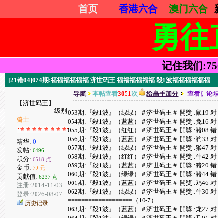
首页
香港六合
澳门六合
勇往
记住我们:7505
[21错04]074期:福福福福福福 济世码王 福福福福福福 殺1波福福福福福福
导航
本帖查看
3051
次
给高手加分
查看〖论
【济世码王】
级别:
053期:『殺1波』（绿绿）＃济世码王＃ 開獎 :鼠19 对
骑士
054期:『殺1波』（蓝蓝）＃济世码王＃ 開獎 :兔16 对
055期:『殺1波』（红红）＃济世码王＃ 開獎 :猪08 错
056期:『殺1波』（蓝蓝）＃济世码王＃ 開獎 :狗33 对
精华:
0
057期:『殺1波』（绿绿）＃济世码王＃ 開獎 :猴47 对
发帖:
6496
058期:『殺1波』（红红）＃济世码王＃ 開獎 :牛42 对
积分:
6518 点
059期:『殺1波』（蓝蓝）＃济世码王＃ 開獎 :猪20 错
金币:
79 元
060期:『殺1波』（绿绿）＃济世码王＃ 開獎 :猪44 错
贡献值:
6237 点
061期:『殺1波』（蓝蓝）＃济世码王＃ 開獎 :鸡46 对
注册:2014-11-03
062期:『殺1波』（绿绿）＃济世码王＃ 開獎 :牛30 对
登录:2026-08-07
===================（10-7）
历史记录
063期:『殺1波』（蓝蓝）＃济世码王＃ 開獎 :龙27 对
064期:『殺1波』（绿绿）＃济世码王＃ 開獎 :马01 对