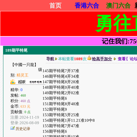
首页
香港六合
澳门六合
勇往
记住我们:7505
189期平特尾
导航
本帖查看
1089
次
给高手加分
查看〖论
【中國一只龍】
级
145期平特尾7
开37准
别:
精灵王
146期平特尾4
开34准
147期平特尾8
开28准
148期平特尾0
开40准
精华:
0
149期平特尾2
开02准
发帖:
460
150期平特尾6
积分:
460 点
151期平特尾8
开48准
金币:
633 元
152期平特尾9
贡献值:
0 点
153期平特尾5
开25准
注册:2024-11-19
154期平特尾1
开11.21准
10中8
登录:2026-08-09
155期平特尾7
开47准
历史记录
156期平特尾6
157期平特尾5
开15准