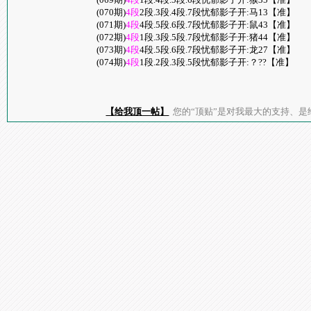
(070期)
4段
2段.3段.4段.7段忧郁影子开:马13【准】
(071期)
4段
4段.5段.6段.7段忧郁影子开:鼠43【准】
(072期)
4段
1段.3段.5段.7段忧郁影子开:猪44【准】
(073期)
4段
4段.5段.6段.7段忧郁影子开:龙27【准】
(074期)
4段
1段.2段.3段.5段忧郁影子开:？??【准】
【给我顶一帖】
您的“顶贴”是对我最大的支持、是给了我