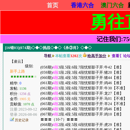
首页
香港六合
澳门六合
勇往
记住我们:7505
[16错03](074期)◇◆◇挑战◇◆◇《杀③肖》◇◆◇
导航
本帖查看
3202
次
给高手加分
查看〖论
【凌云】
级别:
(058期)
4段
3段.5段.6段.7段忧郁影子开:牛42【准】
新手上路
(059期)
4段
1段.2段.3段.4段忧郁影子开:猪20【准】
(060期)
4段
2段.4段.5段.7段忧郁影子开:猪44【准】
(061期)
4段
1段.4段.6段.7段忧郁影子开:鸡46【准】
精华:
0
(062期)
4段
1段.3段.6段.7段忧郁影子开:牛30【不准】
发帖:
1136
(063期)
4段
4段.5段.6段.7段忧郁影子开:龙27【准】
积分:
1256 点
(064期)
4段
3段.5段.6段.7段忧郁影子开:马01【不准】
金币:
1905 元
(065期)
4段
2段.3段.5段.7段忧郁影子开:羊24【不准】
贡献值:
1070 点
(066期)
4段
1段.3段.4段.7段忧郁影子开:鸡46【准】
注册:2023-09-12
(067期)
4段
2段.4段.5段.6段忧郁影子开:鸡10【准】
登录:2026-08-06
〓〓〓（10-7）〓〓〓
历史记录
(068期)
4段
2段.4段.5段.6段忧郁影子开:虎29【准】
(069期)
4段
1段.4段.5段.6段忧郁影子开:猴35【准】