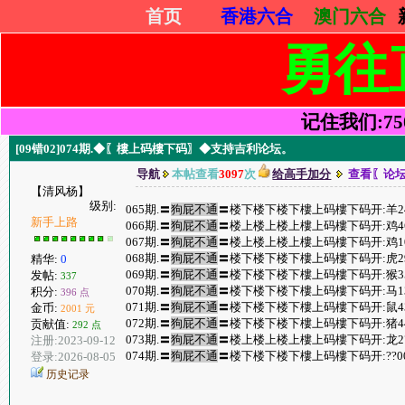
首页
香港六合
澳门六合
勇往
记住我们:7505
[09错02]074期.◆〖樓上码樓下码〗◆支持吉利论坛。
导航
本帖查看
3097
次
给高手加分
查看〖论
【清风杨】
级别:
065期.〓
狗屁不通
〓楼下楼下楼下樓上码樓下码开:羊24
新手上路
066期.〓
狗屁不通
〓楼上楼上楼上樓上码樓下码开:鸡46
067期.〓
狗屁不通
〓楼上楼上楼上樓上码樓下码开:鸡10
068期.〓
狗屁不通
〓楼下楼下楼下樓上码樓下码开:虎29
精华:
0
069期.〓
狗屁不通
〓楼下楼下楼下樓上码樓下码开:猴35
发帖:
337
070期.〓
狗屁不通
〓楼下楼下楼下樓上码樓下码开:马13
积分:
396 点
071期.〓
狗屁不通
〓楼下楼下楼下樓上码樓下码开:鼠43
金币:
2001 元
072期.〓
狗屁不通
〓楼下楼下楼下樓上码樓下码开:猪44
贡献值:
292 点
073期.〓
狗屁不通
〓楼上楼上楼上樓上码樓下码开:龙27
注册:2023-09-12
074期.〓
狗屁不通
〓楼下楼下楼下樓上码樓下码开:??0
登录:2026-08-05
历史记录