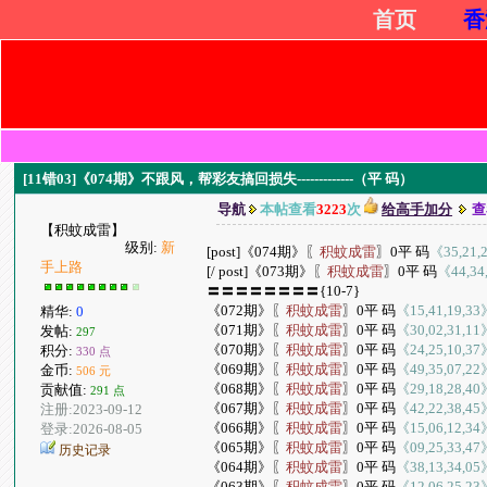
首页
香
[11错03]《074期》不跟风，帮彩友搞回损失-------------（平 码）
导航
本帖查看
3223
次
给高手加分
查
【积蚊成雷】
级别:
新
[post]《074期》〖
积蚊成雷
〗0平 码
《35,21,
手上路
[/ post]《073期》〖
积蚊成雷
〗0平 码
《44,34
〓〓〓〓〓〓〓〓{10-7}
《072期》〖
积蚊成雷
〗0平 码
《15,41,19,3
精华:
0
《071期》〖
积蚊成雷
〗0平 码
《30,02,31,1
发帖:
297
《070期》〖
积蚊成雷
〗0平 码
《24,25,10,3
积分:
330 点
《069期》〖
积蚊成雷
〗0平 码
《49,35,07,2
金币:
506 元
《068期》〖
积蚊成雷
〗0平 码
《29,18,28,4
贡献值:
291 点
《067期》〖
积蚊成雷
〗0平 码
《42,22,38,4
注册:2023-09-12
《066期》〖
积蚊成雷
〗0平 码
《15,06,12,3
登录:2026-08-05
《065期》〖
积蚊成雷
〗0平 码
《09,25,33,4
历史记录
《064期》〖
积蚊成雷
〗0平 码
《38,13,34,0
《063期》〖
积蚊成雷
〗0平 码
《12,06,25,2