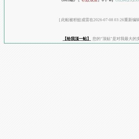
[ 此帖被积蚊成雷在2026-07-08 03:26重新编辑
【给我顶一帖】
您的“顶贴”是对我最大的支持