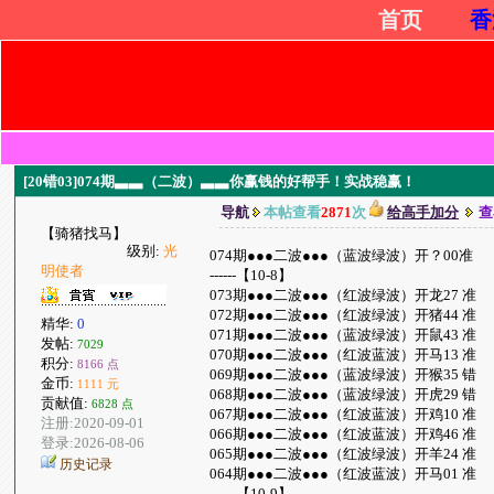
首页
香
[20错03]074期▃▃（二波）▃▃你赢钱的好帮手！实战稳赢！
导航
本帖查看
2871
次
给高手加分
查
【骑猪找马】
级别:
光
074期●●●二波●●●（蓝波绿波）开？00准
明使者
------【10-8】
073期●●●二波●●●（红波绿波）开龙27 准
072期●●●二波●●●（红波绿波）开猪44 准
精华:
0
071期●●●二波●●●（蓝波绿波）开鼠43 准
发帖:
7029
070期●●●二波●●●（红波蓝波）开马13 准
积分:
8166 点
069期●●●二波●●●（蓝波绿波）开猴35 错
金币:
1111 元
068期●●●二波●●●（蓝波绿波）开虎29 错
贡献值:
6828 点
067期●●●二波●●●（红波蓝波）开鸡10 准
注册:2020-09-01
066期●●●二波●●●（红波蓝波）开鸡46 准
登录:2026-08-06
065期●●●二波●●●（红波绿波）开羊24 准
历史记录
064期●●●二波●●●（红波蓝波）开马01 准
------【10-9】