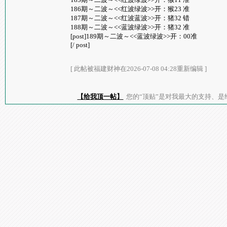
186期～二波～<<红波绿波>>开：猴23 准
187期～二波～<<红波蓝波>>开：猪32 错
188期～二波～<<蓝波绿波>>开：猪32 准
[post]189期～二波～<<蓝波绿波>>开：00准
[/ post]
[ 此帖被福建财神在2026-07-08 04:28重新编辑 ]
【给我顶一帖】
您的“顶贴”是对我最大的支持、是给了我