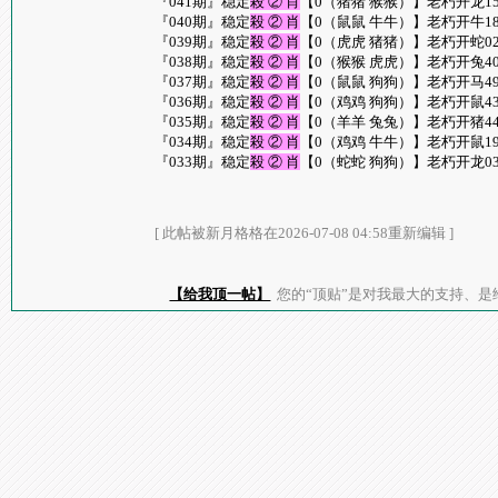
『041期』稳定
殺 ② 肖
【0（猪猪 猴猴）】老朽开龙1
『040期』稳定
殺 ② 肖
【0（鼠鼠 牛牛）】老朽开牛1
『039期』稳定
殺 ② 肖
【0（虎虎 猪猪）】老朽开蛇0
『038期』稳定
殺 ② 肖
【0（猴猴 虎虎）】老朽开兔4
『037期』稳定
殺 ② 肖
【0（鼠鼠 狗狗）】老朽开马4
『036期』稳定
殺 ② 肖
【0（鸡鸡 狗狗）】老朽开鼠4
『035期』稳定
殺 ② 肖
【0（羊羊 兔兔）】老朽开猪4
『034期』稳定
殺 ② 肖
【0（鸡鸡 牛牛）】老朽开鼠1
『033期』稳定
殺 ② 肖
【0（蛇蛇 狗狗）】老朽开龙0
[ 此帖被新月格格在2026-07-08 04:58重新编辑 ]
【给我顶一帖】
您的“顶贴”是对我最大的支持、是给了我