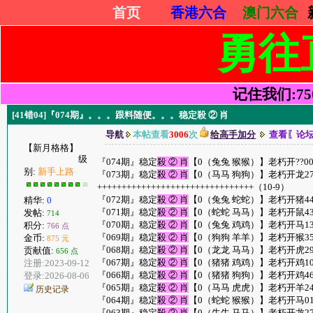
首页
香港六合
澳门六合
勇往
记住我们:7505
[41错04]『074期』。。。跟料随便。。。稳定殺 ② 肖
导航
本帖查看
3006
次
给高手加分
查看〖论
【新月格格】
级
『074期』稳定
殺 ② 肖
【0（兔兔 猴猴）】老朽开??0
别:
新手上路
『073期』稳定
殺 ② 肖
【0（马马 狗狗）】老朽开龙2
++++++++++++++++++++++++++++++++（10-9）
『072期』稳定
殺 ② 肖
【0（兔兔 蛇蛇）】老朽开猪4
精华:
0
『071期』稳定
殺 ② 肖
【0（蛇蛇 马马）】老朽开鼠4
发帖:
714
『070期』稳定
殺 ② 肖
【0（兔兔 鸡鸡）】老朽开马1
积分:
766 点
『069期』稳定
殺 ② 肖
【0（狗狗 羊羊）】老朽开猴3
金币:
875 元
『068期』稳定
殺 ② 肖
【0（龙龙 马马）】老朽开虎2
贡献值:
656 点
『067期』稳定
殺 ② 肖
【0（猪猪 鸡鸡）】老朽开鸡1
注册:2023-09-12
『066期』稳定
殺 ② 肖
【0（猪猪 狗狗）】老朽开鸡4
登录:2026-08-06
『065期』稳定
殺 ② 肖
【0（马马 虎虎）】老朽开羊2
历史记录
『064期』稳定
殺 ② 肖
【0（蛇蛇 猴猴）】老朽开马0
『063期』稳定
殺 ② 肖
【0（牛牛 马马）】老朽开龙2