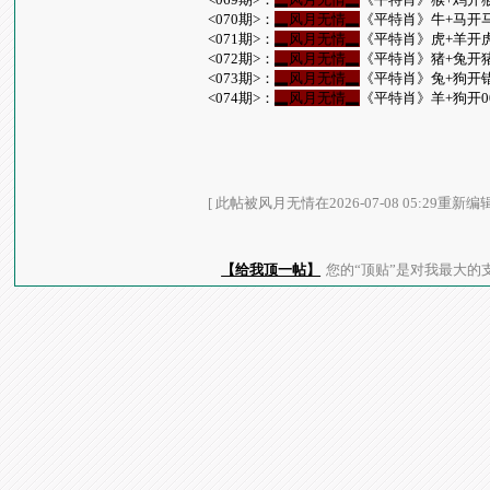
<070期>：
▂风月无情▂
《平特肖》牛+马开
<071期>：
▂风月无情▂
《平特肖》虎+羊开
<072期>：
▂风月无情▂
《平特肖》猪+兔开
<073期>：
▂风月无情▂
《平特肖》兔+狗开
<074期>：
▂风月无情▂
《平特肖》羊+狗开0
[ 此帖被风月无情在2026-07-08 05:29重新编辑
【给我顶一帖】
您的“顶贴”是对我最大的支持