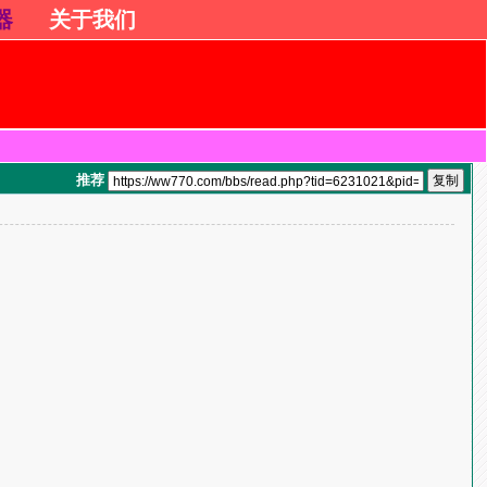
器
关于我们
推荐