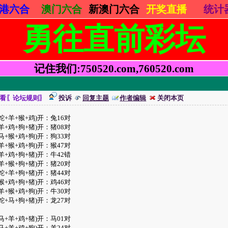
港六合
澳门六合
新澳门六合
开奖直播
统计
勇往直前彩坛
记住我们:750520.com,760520.com
看〖论坛规则〗
投诉
回复主题
作者编辑
关闭本页
+蛇+羊+猴+鸡)开：兔16对
+羊+鸡+狗+猪)开：猪08对
+马+猴+鸡+狗)开：狗33对
+羊+猴+鸡+狗)开：猴47对
+羊+鸡+狗+猪)开：牛42错
+羊+猴+狗+猪)开：猪20对
+蛇+羊+狗+猪)开：猪44对
+猴+鸡+狗+猪)开：鸡46对
+羊+猴+鸡+狗)开：牛30对
+蛇+马+狗+猪)开：龙27对
+马+羊+鸡+猪)开：马01对
+马+羊+鸡+狗)开：羊24对