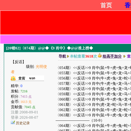
首页
香
[20错02]〈074期〉@@◆《9 肖中》◆@@准上榜◆
导航
本帖查看
3618
次
给高手加分
查
【反话】
级别:
光明使
〈054期〉<<反话>>9 肖中(鼠+牛+虎+兔+龙
者
〈055期〉<<反话>>9 肖中(鼠+牛+虎+龙+马
〈056期〉<<反话>>9 肖中(牛+虎+兔+龙+蛇
〈057期〉<<反话>>9 肖中(牛+虎+兔+龙+马
精华:
0
〈058期〉<<反话>>9 肖中(鼠+虎+兔+龙+马
发帖:
7216
〈059期〉<<反话>>9 肖中(牛+虎+兔+龙+马
积分:
7415 点
〈060期〉<<反话>>9 肖中(鼠+牛+虎+兔+龙
金币:
1613 元
〈061期〉<<反话>>9 肖中(虎+龙+蛇+马+羊
贡献值:
7045 点
〈062期〉<<反话>>9 肖中(鼠+牛+虎+龙+蛇
注册:2008-09-01
〈063期〉<<反话>>9 肖中(鼠+牛+虎+兔+龙
登录:2026-08-07
-----------------------------（10-9）
历史记录
〈064期〉<<反话>>9 肖中(鼠+牛+虎+兔+蛇
〈065期〉<<反话>>9 肖中(鼠+牛+虎+龙+蛇