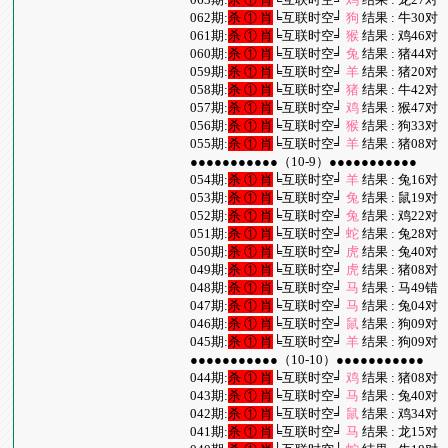
062期:
杀 ① 肖
╘互联时空╛
狗
结果 : 牛30对
061期:
杀 ① 肖
╘互联时空╛
猴
结果 : 鸡46对
060期:
杀 ① 肖
╘互联时空╛
兔
结果 : 猪44对
059期:
杀 ① 肖
╘互联时空╛
羊
结果 : 猪20对
058期:
杀 ① 肖
╘互联时空╛
猪
结果 : 牛42对
057期:
杀 ① 肖
╘互联时空╛
鸡
结果 : 猴47对
056期:
杀 ① 肖
╘互联时空╛
猴
结果 : 狗33对
055期:
杀 ① 肖
╘互联时空╛
羊
结果 : 猪08对
●●●●●●●●●●●（10-9）●●●●●●●●●●●
054期:
杀 ① 肖
╘互联时空╛
羊
结果 : 兔16对
053期:
杀 ① 肖
╘互联时空╛
兔
结果 : 鼠19对
052期:
杀 ① 肖
╘互联时空╛
兔
结果 : 鸡22对
051期:
杀 ① 肖
╘互联时空╛
蛇
结果 : 兔28对
050期:
杀 ① 肖
╘互联时空╛
虎
结果 : 兔40对
049期:
杀 ① 肖
╘互联时空╛
虎
结果 : 猪08对
048期:
杀 ① 肖
╘互联时空╛
马
结果 : 马49错
047期:
杀 ① 肖
╘互联时空╛
马
结果 : 兔04对
046期:
杀 ① 肖
╘互联时空╛
鼠
结果 : 狗09对
045期:
杀 ① 肖
╘互联时空╛
羊
结果 : 狗09对
●●●●●●●●●●●（10-10）●●●●●●●●●●●
044期:
杀 ① 肖
╘互联时空╛
鸡
结果 : 猪08对
043期:
杀 ① 肖
╘互联时空╛
马
结果 : 兔40对
042期:
杀 ① 肖
╘互联时空╛
鼠
结果 : 鸡34对
041期:
杀 ① 肖
╘互联时空╛
马
结果 : 龙15对