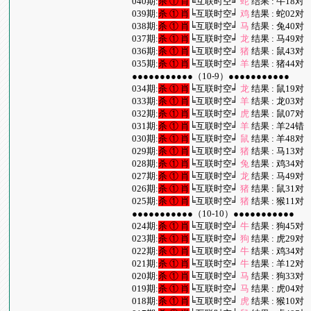
040期:
杀 ① 肖
╘互联时空╛
蛇
结果 : 牛18对
039期:
杀 ① 肖
╘互联时空╛
鸡
结果 : 蛇02对
038期:
杀 ① 肖
╘互联时空╛
马
结果 : 兔40对
037期:
杀 ① 肖
╘互联时空╛
龙
结果 : 马49对
036期:
杀 ① 肖
╘互联时空╛
猪
结果 : 鼠43对
035期:
杀 ① 肖
╘互联时空╛
羊
结果 : 猪44对
●●●●●●●●●●●（10-9）●●●●●●●●●●●
034期:
杀 ① 肖
╘互联时空╛
龙
结果 : 鼠19对
033期:
杀 ① 肖
╘互联时空╛
羊
结果 : 龙03对
032期:
杀 ① 肖
╘互联时空╛
虎
结果 : 鼠07对
031期:
杀 ① 肖
╘互联时空╛
羊
结果 : 羊24错
030期:
杀 ① 肖
╘互联时空╛
鼠
结果 : 羊48对
029期:
杀 ① 肖
╘互联时空╛
猪
结果 : 马13对
028期:
杀 ① 肖
╘互联时空╛
兔
结果 : 鸡34对
027期:
杀 ① 肖
╘互联时空╛
龙
结果 : 马49对
026期:
杀 ① 肖
╘互联时空╛
猪
结果 : 鼠31对
025期:
杀 ① 肖
╘互联时空╛
猪
结果 : 猴11对
●●●●●●●●●●●（10-10）●●●●●●●●●●●
024期:
杀 ① 肖
╘互联时空╛
牛
结果 : 狗45对
023期:
杀 ① 肖
╘互联时空╛
狗
结果 : 虎29对
022期:
杀 ① 肖
╘互联时空╛
牛
结果 : 鸡34对
021期:
杀 ① 肖
╘互联时空╛
牛
结果 : 羊12对
020期:
杀 ① 肖
╘互联时空╛
马
结果 : 狗33对
019期:
杀 ① 肖
╘互联时空╛
马
结果 : 虎04对
018期:
杀 ① 肖
╘互联时空╛
虎
结果 : 猴10对