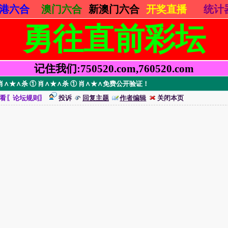
港六合
澳门六合
新澳门六合
开奖直播
统计
勇往直前彩坛
记住我们:750520.com,760520.com
 ① 肖∧★∧杀 ① 肖∧★∧杀 ① 肖∧★∧免费公开验证！
看〖论坛规则〗
投诉
回复主题
作者编辑
关闭本页