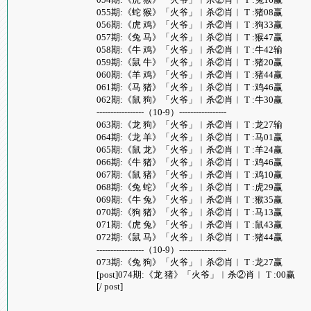
055期:《蛇 猴》「火爷」︱杀②肖︱ T :猪08赢
056期:《虎 鸡》「火爷」︱杀②肖︱ T :狗33赢
057期:《兔 马》「火爷」︱杀②肖︱ T :猴47赢
058期:《牛 鸡》「火爷」︱杀②肖︱ T :牛42输
059期:《鼠 牛》「火爷」︱杀②肖︱ T :猪20赢
060期:《羊 鸡》「火爷」︱杀②肖︱ T :猪44赢
061期:《马 猪》「火爷」︱杀②肖︱ T :鸡46赢
062期:《鼠 狗》「火爷」︱杀②肖︱ T :牛30赢
-----------------（10-9）-----------------
063期:《龙 狗》「火爷」︱杀②肖︱ T :龙27输
064期:《龙 羊》「火爷」︱杀②肖︱ T :马01赢
065期:《鼠 龙》「火爷」︱杀②肖︱ T :羊24赢
066期:《牛 猪》「火爷」︱杀②肖︱ T :鸡46赢
067期:《鼠 猪》「火爷」︱杀②肖︱ T :鸡10赢
068期:《兔 蛇》「火爷」︱杀②肖︱ T :虎29赢
069期:《牛 兔》「火爷」︱杀②肖︱ T :猴35赢
070期:《狗 猪》「火爷」︱杀②肖︱ T :马13赢
071期:《虎 兔》「火爷」︱杀②肖︱ T :鼠43赢
072期:《鼠 马》「火爷」︱杀②肖︱ T :猪44赢
-----------------（10-9）-----------------
073期:《兔 狗》「火爷」︱杀②肖︱ T :龙27赢
[post]074期:《龙 猪》「火爷」︱杀②肖︱ T :00赢
[/ post]