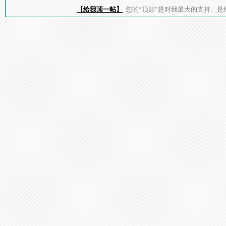
【给我顶一帖】
您的“顶贴”是对我最大的支持、是给了我