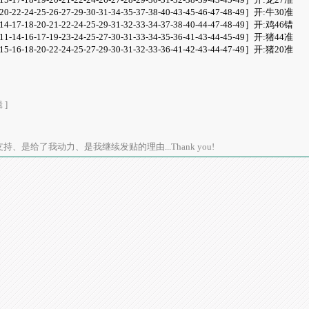
22-24-25-26-27-29-30-31-34-35-37-38-40-43-45-46-47-48-49］开:牛30准
17-18-20-21-22-24-25-29-31-32-33-34-37-38-40-44-47-48-49］开:鸡46错
14-16-17-19-23-24-25-27-30-31-33-34-35-36-41-43-44-45-49］开:猪44准
16-18-20-22-24-25-27-29-30-31-32-33-36-41-42-43-44-47-49］开:猪20准
 ]
、是给了我动力、是我继续发贴的理由...Thank you!