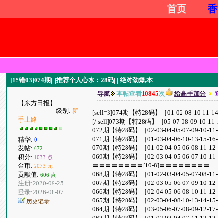
首页
香
[15错03]074期||||推荐个人心水：28码||||绝对劲爆,本
导航
本帖查看
10845
次
给高手加分
【东方日报】
级别:
新
[sell=3]074期【特28码】［01-02-08-10-11-14-19
手上路
[/ sell]073期【特28码】［05-07-08-09-10-11-14
072期【特28码】［02-03-04-05-07-09-10-11-14-
071期【特28码】［01-03-04-06-10-13-15-16-17-
精华:
0
070期【特28码】［01-02-04-05-06-08-11-12-14-
发帖:
672
069期【特28码】［02-03-04-05-06-07-10-11-12-
积分:
1033 点
〓〓〓〓〓〓〓〓[10-8]〓〓〓〓〓〓〓〓
金币:
2073 元
068期【特28码】［01-02-03-04-05-07-08-11-14-
贡献值:
606 点
067期【特28码】［02-03-05-06-07-09-10-12-17-
注册:2020-09-25
066期【特28码】［02-04-05-06-08-10-11-12-14-
登录:2026-08-07
065期【特28码】［02-03-04-08-10-13-14-15-16-
历史记录
064期【特28码】［03-05-06-07-08-09-12-17-18-
063期【特28码】［01-02-03-04-07-11-12-13-15-