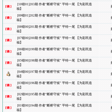
[10错01]203期 作者“断桥守候” 平特一尾 【为彩民造
福】
[09错01]202期 作者“断桥守候” 平特一尾 【为彩民造
福】
[08错00]201期 作者“断桥守候” 平特一尾 【为彩民造
福】
[07错00]200期 作者“断桥守候” 平特一尾 【为彩民造
福】
[06错00]199期 作者“断桥守候” 平特一尾 【为彩民造
福】
[05错00]198期 作者“断桥守候” 平特一尾 【为彩民造
福】
[04错00]197期 作者“断桥守候” 平特一尾 【为彩民造
福】
[03错00]196期 作者“断桥守候” 平特一尾 【为彩民造
福】
[02错00]195期 作者“断桥守候” 平特一尾 【为彩民造
福】
[01错00]194期 作者“断桥守候” 平特一尾 【为彩民造
福】