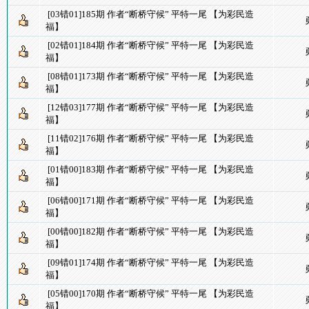
[03错01]185期 作者“断桥守候” 平特一尾 【为彩民造
福】
[02错01]184期 作者“断桥守候” 平特一尾 【为彩民造
福】
[08错01]173期 作者“断桥守候” 平特一尾 【为彩民造
福】
[12错03]177期 作者“断桥守候” 平特一尾 【为彩民造
福】
[11错02]176期 作者“断桥守候” 平特一尾 【为彩民造
福】
[01错00]183期 作者“断桥守候” 平特一尾 【为彩民造
福】
[06错00]171期 作者“断桥守候” 平特一尾 【为彩民造
福】
[00错00]182期 作者“断桥守候” 平特一尾 【为彩民造
福】
[09错01]174期 作者“断桥守候” 平特一尾 【为彩民造
福】
[05错00]170期 作者“断桥守候” 平特一尾 【为彩民造
福】