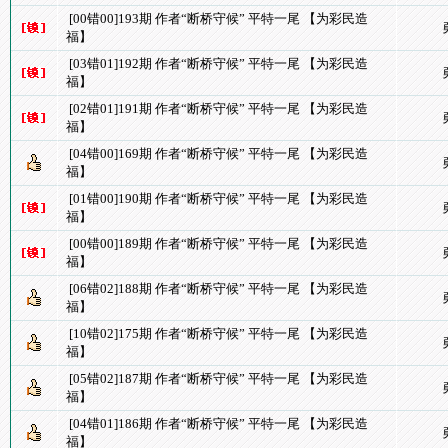
[00错00]193期 作者“断桥守候” 平特一尾 【为彩民造
福】
[03错01]192期 作者“断桥守候” 平特一尾 【为彩民造
福】
[02错01]191期 作者“断桥守候” 平特一尾 【为彩民造
福】
[04错00]169期 作者“断桥守候” 平特一尾 【为彩民造
福】
[01错00]190期 作者“断桥守候” 平特一尾 【为彩民造
福】
[00错00]189期 作者“断桥守候” 平特一尾 【为彩民造
福】
[06错02]188期 作者“断桥守候” 平特一尾 【为彩民造
福】
[10错02]175期 作者“断桥守候” 平特一尾 【为彩民造
福】
[05错02]187期 作者“断桥守候” 平特一尾 【为彩民造
福】
[04错01]186期 作者“断桥守候” 平特一尾 【为彩民造
福】