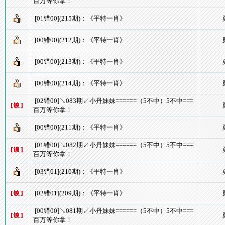
百万等你拿！
[01错00](215期)：《平特一肖》
[00错00](212期)：《平特一肖》
[00错00](213期)：《平特一肖》
[00错00](214期)：《平特一肖》
[02错00]↘083期↙小丹妹妹======（5不中）5不中===
百万等你拿！
[00错00](211期)：《平特一肖》
[01错00]↘082期↙小丹妹妹======（5不中）5不中===
百万等你拿！
[03错01](210期)：《平特一肖》
[02错01](209期)：《平特一肖》
[00错00]↘081期↙小丹妹妹======（5不中）5不中===
百万等你拿！