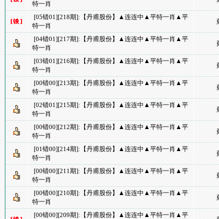
特一肖
[05错01][218期]:【丹甫股份】▲连连中▲平特一肖▲平
特一肖
[04错01][217期]:【丹甫股份】▲连连中▲平特一肖▲平
特一肖
[03错01][216期]:【丹甫股份】▲连连中▲平特一肖▲平
特一肖
[00错00][213期]:【丹甫股份】▲连连中▲平特一肖▲平
特一肖
[02错01][215期]:【丹甫股份】▲连连中▲平特一肖▲平
特一肖
[00错00][212期]:【丹甫股份】▲连连中▲平特一肖▲平
特一肖
[01错00][214期]:【丹甫股份】▲连连中▲平特一肖▲平
特一肖
[00错00][211期]:【丹甫股份】▲连连中▲平特一肖▲平
特一肖
[00错00][210期]:【丹甫股份】▲连连中▲平特一肖▲平
特一肖
[00错00][209期]:【丹甫股份】▲连连中▲平特一肖▲平