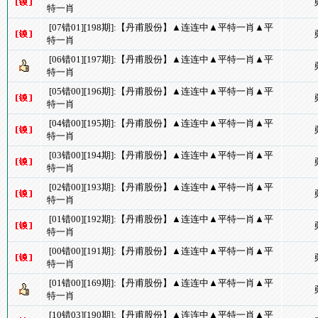
特一肖
[07错01][198期]:【丹甫股份】▲连连中▲平特一肖▲平
特一肖
[06错01][197期]:【丹甫股份】▲连连中▲平特一肖▲平
特一肖
[05错00][196期]:【丹甫股份】▲连连中▲平特一肖▲平
特一肖
[04错00][195期]:【丹甫股份】▲连连中▲平特一肖▲平
特一肖
[03错00][194期]:【丹甫股份】▲连连中▲平特一肖▲平
特一肖
[02错00][193期]:【丹甫股份】▲连连中▲平特一肖▲平
特一肖
[01错00][192期]:【丹甫股份】▲连连中▲平特一肖▲平
特一肖
[00错00][191期]:【丹甫股份】▲连连中▲平特一肖▲平
特一肖
[01错00][169期]:【丹甫股份】▲连连中▲平特一肖▲平
特一肖
[10错03][190期]:【丹甫股份】▲连连中▲平特一肖▲平