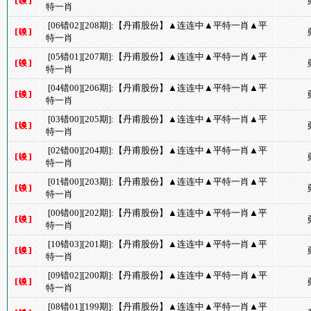
特一肖
[06错02][208期]:【丹甫股份】▲连连中▲平特一肖▲平
特一肖
[05错01][207期]:【丹甫股份】▲连连中▲平特一肖▲平
特一肖
[04错00][206期]:【丹甫股份】▲连连中▲平特一肖▲平
特一肖
[03错00][205期]:【丹甫股份】▲连连中▲平特一肖▲平
特一肖
[02错00][204期]:【丹甫股份】▲连连中▲平特一肖▲平
特一肖
[01错00][203期]:【丹甫股份】▲连连中▲平特一肖▲平
特一肖
[00错00][202期]:【丹甫股份】▲连连中▲平特一肖▲平
特一肖
[10错03][201期]:【丹甫股份】▲连连中▲平特一肖▲平
特一肖
[09错02][200期]:【丹甫股份】▲连连中▲平特一肖▲平
特一肖
[08错01][199期]:【丹甫股份】▲连连中▲平特一肖▲平