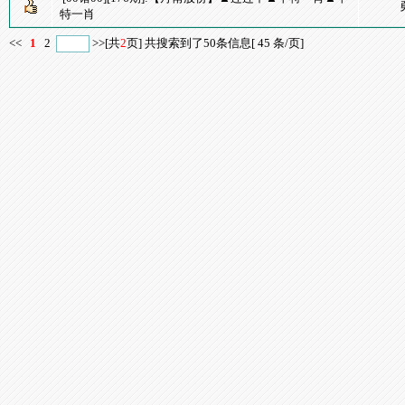
特一肖
<<
1
2
>>
[共
2
页] 共搜索到了50条信息[ 45 条/页]