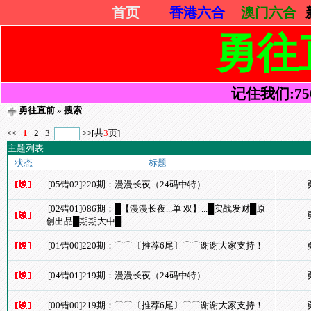
首页
香港六合
澳门六合
勇往
记住我们:7505
勇往直前
» 搜索
<<
1
2
3
>>
[共
3
页]
主题列表
状态
标题
[05错02]220期：漫漫长夜（24码中特）
[02错01]086期：█【漫漫长夜...单 双】...█实战发财█原
创出品█期期大中█……………
[01错00]220期：⌒⌒〔推荐6尾〕⌒⌒谢谢大家支持！
[04错01]219期：漫漫长夜（24码中特）
[00错00]219期：⌒⌒〔推荐6尾〕⌒⌒谢谢大家支持！