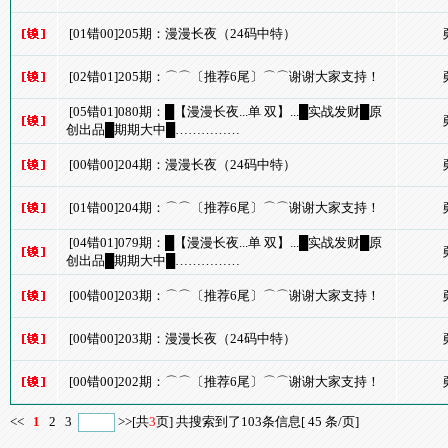
[01错00]205期：漫漫长夜（24码中特）
[02错01]205期：⌒⌒〔推荐6尾〕⌒⌒谢谢大家支持！
[05错01]080期：█【漫漫长夜...单 双】...█实战发财█原
创出品█期期大中█……………
[00错00]204期：漫漫长夜（24码中特）
[01错00]204期：⌒⌒〔推荐6尾〕⌒⌒谢谢大家支持！
[04错01]079期：█【漫漫长夜...单 双】...█实战发财█原
创出品█期期大中█……………
[00错00]203期：⌒⌒〔推荐6尾〕⌒⌒谢谢大家支持！
[00错00]203期：漫漫长夜（24码中特）
[00错00]202期：⌒⌒〔推荐6尾〕⌒⌒谢谢大家支持！
<<
1
2
3
>>
[共
3
页] 共搜索到了103条信息[ 45 条/页]