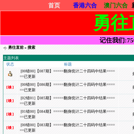
首页
香港六合
澳门六合
勇往
记住我们:7505
勇往直前
» 搜索
主题列表
状态
标题
[00错00]【087期】=====翻身统计二十四码中结果====
==已更新
[00错00]【086期】=====翻身统计二十四码中结果====
==已更新
[02错01]【085期】=====翻身统计二十四码中结果====
==已更新
[01错00]【084期】=====翻身统计二十四码中结果====
==已更新
[00错00]【083期】=====翻身统计二十四码中结果====
==已更新