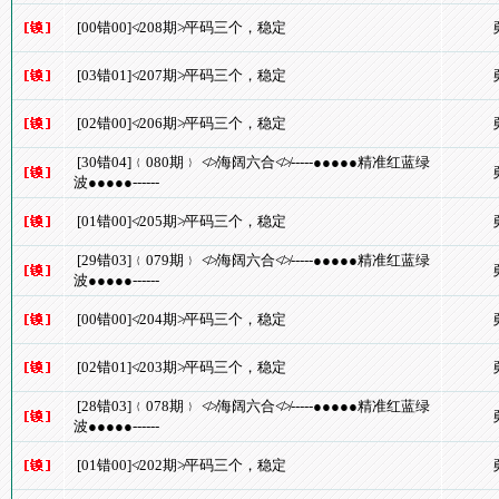
[00错00]≮208期≯平码三个，稳定
[03错01]≮207期≯平码三个，稳定
[02错00]≮206期≯平码三个，稳定
[30错04]﹛080期﹜ ≮≯海阔六合≮≯-----●●●●●精准红蓝绿
波●●●●●------
[01错00]≮205期≯平码三个，稳定
[29错03]﹛079期﹜ ≮≯海阔六合≮≯-----●●●●●精准红蓝绿
波●●●●●------
[00错00]≮204期≯平码三个，稳定
[02错01]≮203期≯平码三个，稳定
[28错03]﹛078期﹜ ≮≯海阔六合≮≯-----●●●●●精准红蓝绿
波●●●●●------
[01错00]≮202期≯平码三个，稳定