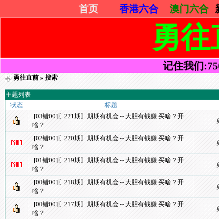
首页
香港六合
澳门六合
勇往
记住我们:7505
勇往直前
» 搜索
主题列表
状态
标题
[03错00]〖221期〗期期有机会～大胆有钱赚 买啥？开
啥？
[02错00]〖220期〗期期有机会～大胆有钱赚 买啥？开
啥？
[01错00]〖219期〗期期有机会～大胆有钱赚 买啥？开
啥？
[00错00]〖218期〗期期有机会～大胆有钱赚 买啥？开
啥？
[00错00]〖217期〗期期有机会～大胆有钱赚 买啥？开
啥？