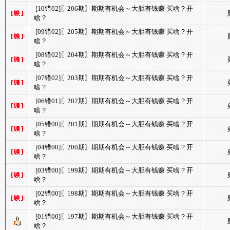
[10错02]〖206期〗期期有机会～大胆有钱赚 买啥？开
啥？
[09错02]〖205期〗期期有机会～大胆有钱赚 买啥？开
啥？
[08错02]〖204期〗期期有机会～大胆有钱赚 买啥？开
啥？
[07错02]〖203期〗期期有机会～大胆有钱赚 买啥？开
啥？
[06错01]〖202期〗期期有机会～大胆有钱赚 买啥？开
啥？
[05错00]〖201期〗期期有机会～大胆有钱赚 买啥？开
啥？
[04错00]〖200期〗期期有机会～大胆有钱赚 买啥？开
啥？
[03错00]〖199期〗期期有机会～大胆有钱赚 买啥？开
啥？
[02错00]〖198期〗期期有机会～大胆有钱赚 买啥？开
啥？
[01错00]〖197期〗期期有机会～大胆有钱赚 买啥？开
啥？