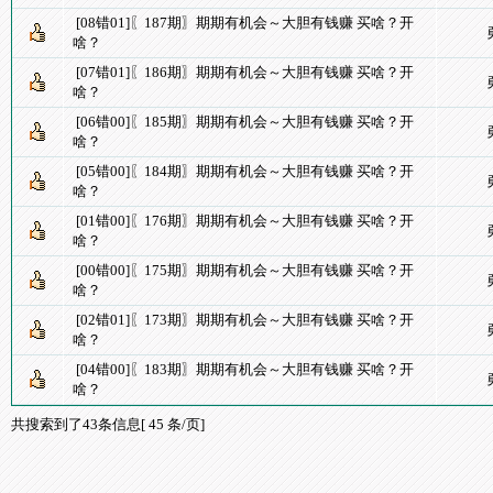
[08错01]〖187期〗期期有机会～大胆有钱赚 买啥？开
啥？
[07错01]〖186期〗期期有机会～大胆有钱赚 买啥？开
啥？
[06错00]〖185期〗期期有机会～大胆有钱赚 买啥？开
啥？
[05错00]〖184期〗期期有机会～大胆有钱赚 买啥？开
啥？
[01错00]〖176期〗期期有机会～大胆有钱赚 买啥？开
啥？
[00错00]〖175期〗期期有机会～大胆有钱赚 买啥？开
啥？
[02错01]〖173期〗期期有机会～大胆有钱赚 买啥？开
啥？
[04错00]〖183期〗期期有机会～大胆有钱赚 买啥？开
啥？
共搜索到了43条信息[ 45 条/页]