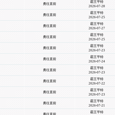
霸王平特
勇往直前
2026-07-28
霸王平特
勇往直前
2026-07-25
霸王平特
勇往直前
2026-07-27
霸王平特
勇往直前
2026-07-25
霸王平特
勇往直前
2026-07-23
霸王平特
勇往直前
2026-07-24
霸王平特
勇往直前
2026-07-23
霸王平特
勇往直前
2026-07-22
霸王平特
勇往直前
2026-07-23
霸王平特
勇往直前
2026-07-21
霸王平特
勇往直前