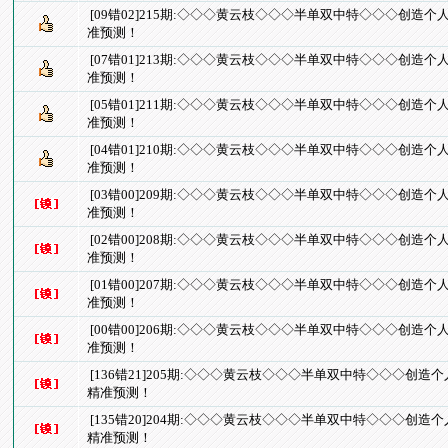
[09错02]215期:◇◇◇黄云枝◇◇◇半单双中特◇◇◇创造
准预测！
[07错01]213期:◇◇◇黄云枝◇◇◇半单双中特◇◇◇创造
准预测！
[05错01]211期:◇◇◇黄云枝◇◇◇半单双中特◇◇◇创造
准预测！
[04错01]210期:◇◇◇黄云枝◇◇◇半单双中特◇◇◇创造
准预测！
[03错00]209期:◇◇◇黄云枝◇◇◇半单双中特◇◇◇创造
准预测！
[02错00]208期:◇◇◇黄云枝◇◇◇半单双中特◇◇◇创造
准预测！
[01错00]207期:◇◇◇黄云枝◇◇◇半单双中特◇◇◇创造
准预测！
[00错00]206期:◇◇◇黄云枝◇◇◇半单双中特◇◇◇创造
准预测！
[136错21]205期:◇◇◇黄云枝◇◇◇半单双中特◇◇◇创造
精准预测！
[135错20]204期:◇◇◇黄云枝◇◇◇半单双中特◇◇◇创造
精准预测！