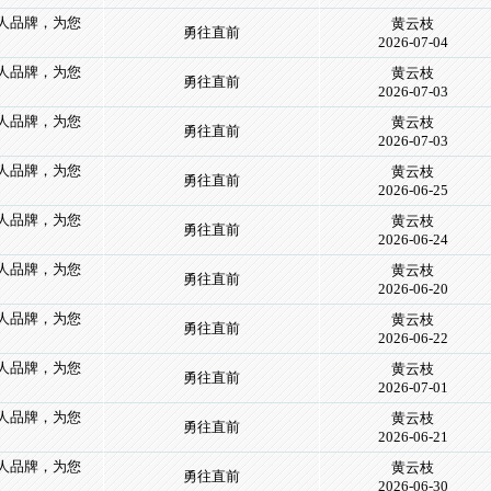
个人品牌，为您
黄云枝
勇往直前
2026-07-04
个人品牌，为您
黄云枝
勇往直前
2026-07-03
个人品牌，为您
黄云枝
勇往直前
2026-07-03
个人品牌，为您
黄云枝
勇往直前
2026-06-25
个人品牌，为您
黄云枝
勇往直前
2026-06-24
个人品牌，为您
黄云枝
勇往直前
2026-06-20
个人品牌，为您
黄云枝
勇往直前
2026-06-22
个人品牌，为您
黄云枝
勇往直前
2026-07-01
个人品牌，为您
黄云枝
勇往直前
2026-06-21
个人品牌，为您
黄云枝
勇往直前
2026-06-30