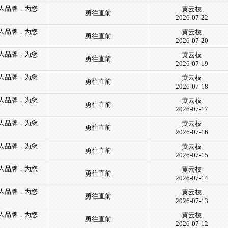
个人品牌，为您
黄云枝
勇往直前
2026-07-22
个人品牌，为您
黄云枝
勇往直前
2026-07-20
个人品牌，为您
黄云枝
勇往直前
2026-07-19
个人品牌，为您
黄云枝
勇往直前
2026-07-18
个人品牌，为您
黄云枝
勇往直前
2026-07-17
个人品牌，为您
黄云枝
勇往直前
2026-07-16
个人品牌，为您
黄云枝
勇往直前
2026-07-15
个人品牌，为您
黄云枝
勇往直前
2026-07-14
个人品牌，为您
黄云枝
勇往直前
2026-07-13
个人品牌，为您
黄云枝
勇往直前
2026-07-12