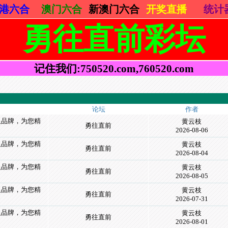
港六合
澳门六合
新澳门六合
开奖直播
统计
勇往直前彩坛
记住我们:750520.com,760520.com
论坛
作者
个人品牌，为您精
黄云枝
勇往直前
2026-08-06
个人品牌，为您精
黄云枝
勇往直前
2026-08-04
个人品牌，为您精
黄云枝
勇往直前
2026-08-05
个人品牌，为您精
黄云枝
勇往直前
2026-07-31
个人品牌，为您精
黄云枝
勇往直前
2026-08-01