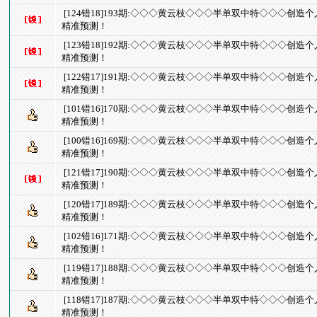
[124错18]193期:◇◇◇黄云枝◇◇◇半单双中特◇◇◇创造
精准预测！
[123错18]192期:◇◇◇黄云枝◇◇◇半单双中特◇◇◇创造
精准预测！
[122错17]191期:◇◇◇黄云枝◇◇◇半单双中特◇◇◇创造
精准预测！
[101错16]170期:◇◇◇黄云枝◇◇◇半单双中特◇◇◇创造
精准预测！
[100错16]169期:◇◇◇黄云枝◇◇◇半单双中特◇◇◇创造
精准预测！
[121错17]190期:◇◇◇黄云枝◇◇◇半单双中特◇◇◇创造
精准预测！
[120错17]189期:◇◇◇黄云枝◇◇◇半单双中特◇◇◇创造
精准预测！
[102错16]171期:◇◇◇黄云枝◇◇◇半单双中特◇◇◇创造
精准预测！
[119错17]188期:◇◇◇黄云枝◇◇◇半单双中特◇◇◇创造
精准预测！
[118错17]187期:◇◇◇黄云枝◇◇◇半单双中特◇◇◇创造
精准预测！