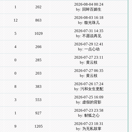
2026-08-04 00:24
1
202
by: 回眸百媚生
2026-08-03 16:18
12
863
by: 馥光珠儿
2026-07-31 14:35
5
1029
by: 不愿说再见
2026-07-29 12:41
4
266
by: 一点心动
2026-07-27 23:11
0
285
by: 黄云枝
2026-07-27 06:35
0
203
by: 黄云枝
2026-07-26 17:24
8
383
by: 污和女生更配
2026-07-25 16:09
3
553
by: 虚假的背影
2026-07-23 23:58
1
927
by: 豺狐之心
2026-07-23 18:31
9
1205
by: 为无私鼓掌