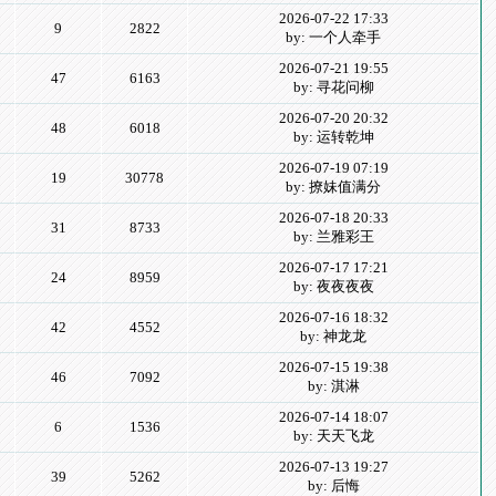
2026-07-22 17:33
9
2822
by: 一个人牵手
2026-07-21 19:55
47
6163
by: 寻花问柳
2026-07-20 20:32
48
6018
by: 运转乾坤
2026-07-19 07:19
19
30778
by: 撩妹值满分
2026-07-18 20:33
31
8733
by: 兰雅彩王
2026-07-17 17:21
24
8959
by: 夜夜夜夜
2026-07-16 18:32
42
4552
by: 神龙龙
2026-07-15 19:38
46
7092
by: 淇淋
2026-07-14 18:07
6
1536
by: 天天飞龙
2026-07-13 19:27
39
5262
by: 后悔