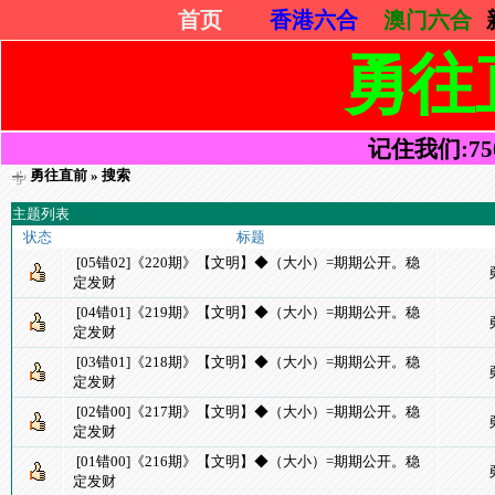
首页
香港六合
澳门六合
勇往
记住我们:7505
勇往直前
» 搜索
主题列表
状态
标题
[05错02]《220期》【文明】◆（大小）=期期公开。稳
定发财
[04错01]《219期》【文明】◆（大小）=期期公开。稳
定发财
[03错01]《218期》【文明】◆（大小）=期期公开。稳
定发财
[02错00]《217期》【文明】◆（大小）=期期公开。稳
定发财
[01错00]《216期》【文明】◆（大小）=期期公开。稳
定发财